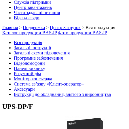
Служба підтримки
Центр завантажень
Часто задавані питання
Відео-огляди
Главная
>
Поддержка
>
Центр Загрузок
>
Вся продукция
Каталог продукции BAS-IP
Фото продукции BAS-IP
Вся продукція
Загальні інструкції
Загальні схеми підключення
Програмне забезпечення
Відеодомофони
Панелі виклику
Розумний дім
Монітор консьєржа
Система зв’язку «Клієнт-оператор»
Аксесуари
Інструкції до обладнання, знятого з виробництва
UPS-DP/F