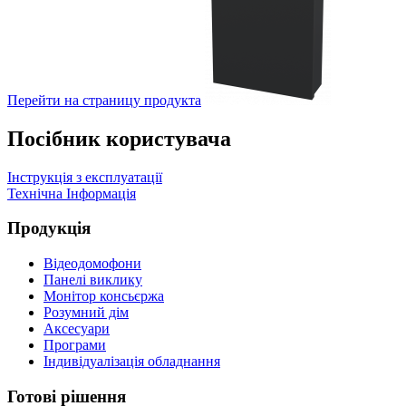
Перейти на страницу продукта
Посібник користувача
Інструкція з експлуатації
Технічна Інформація
Продукція
Відеодомофони
Панелі виклику
Монітор консьєржа
Розумний дім
Аксесуари
Програми
Індивідуалізація обладнання
Готові рішення