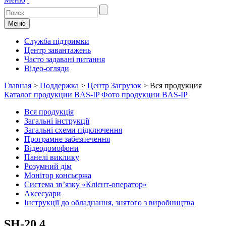
Меню
Служба підтримки
Центр завантажень
Часто задавані питання
Відео-огляди
Главная
>
Поддержка
>
Центр Загрузок
>
Вся продукция
Каталог продукции BAS-IP
Фото продукции BAS-IP
Вся продукція
Загальні інструкції
Загальні схеми підключення
Програмне забезпечення
Відеодомофони
Панелі виклику
Розумний дім
Монітор консьєржа
Система зв’язку «Клієнт-оператор»
Аксесуари
Інструкції до обладнання, знятого з виробництва
SH-20.4