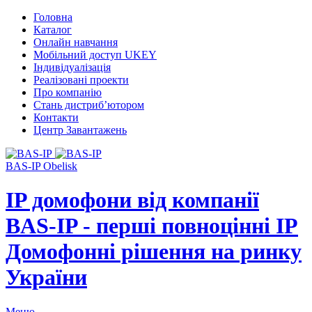
Головна
Каталог
Онлайн навчання
Мобільний доступ UKEY
Індивідуалізація
Реалізовані проекти
Про компанію
Стань дистриб’ютором
Контакти
Центр Завантажень
BAS-IP Obelisk
IP домофони від компанії
BAS-IP - перші повноцінні IP
Домофонні рішення на ринку
України
Меню