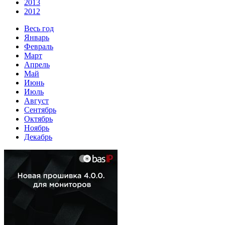
2013
2012
Весь год
Январь
Февраль
Март
Апрель
Май
Июнь
Июль
Август
Сентябрь
Октябрь
Ноябрь
Декабрь