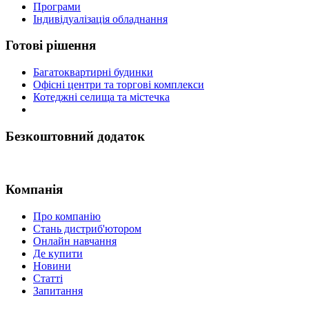
Програми
Індивідуалізація обладнання
Готові рішення
Багатоквартирні будинки
Офісні центри та торгові комплекси
Котеджні селища та містечка
Безкоштовний додаток
Компанія
Про компанію
Стань дистриб'ютором
Онлайн навчання
Де купити
Новини
Статті
Запитання