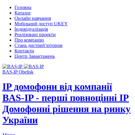
Головна
Каталог
Онлайн навчання
Мобільний доступ UKEY
Індивідуалізація
Реалізовані проекти
Про компанію
Стань дистриб’ютором
Контакти
Центр Завантажень
BAS-IP Obelisk
IP домофони від компанії
BAS-IP - перші повноцінні IP
Домофонні рішення на ринку
України
Меню