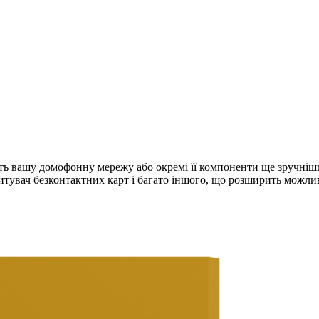
облять вашу домофонну мережу або окремі її компоненти ще зруч
, зчитувач безконтактних карт і багато іншого, що розширить можл