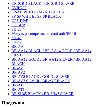
CR-02BD BLACK / CR-02BD SILVER
EVRC-IP
SP-AU WHITE / SP-AU BLACK
SP-SP WHITE / SP-SP BLACK
UPS-DP/F
UPS-DP
SH-20.4
Модуль розширення сигналізації SH-16
SH-40
SH-42
BR-AA
BR-AA14 BLACK / BR-AA14 GOLD / BR-AA14
SILVER
BR-AA12 GOLD / BR-AA12 SILVER / BR-AA12
BLACK
BR-AV
BR-AV2
BR-AV8 BLACK / GOLD / SILVER
BR-AV7 SILVER / BR-AV7 BLACK
BR-AT7
BR-AT10
BR-SH45 BLACK / BR-SH45 SILVER
Продукція