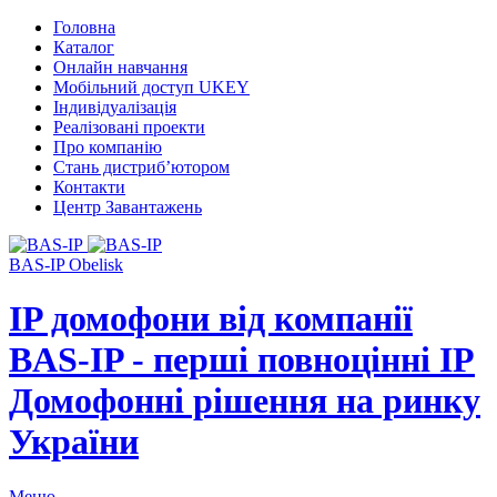
Головна
Каталог
Онлайн навчання
Мобільний доступ UKEY
Індивідуалізація
Реалізовані проекти
Про компанію
Стань дистриб’ютором
Контакти
Центр Завантажень
BAS-IP Obelisk
IP домофони від компанії
BAS-IP - перші повноцінні IP
Домофонні рішення на ринку
України
Меню