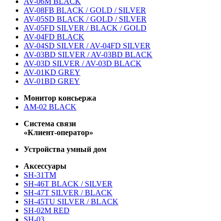
AV-06M BLACK
AV-08FB BLACK / GOLD / SILVER
AV-05SD BLACK / GOLD / SILVER
AV-05FD SILVER / BLACK / GOLD
AV-04FD BLACK
AV-04SD SILVER / AV-04FD SILVER
AV-03BD SILVER / AV-03BD BLACK
AV-03D SILVER / AV-03D BLACK
AV-01KD GREY
AV-01BD GREY
Монитор консьержа
AM-02 BLACK
Система связи
«Клиент-оператор»
Устройства умный дом
Аксессуары
SH-31TM
SH-46T BLACK / SILVER
SH-47T SILVER / BLACK
SH-45TU SILVER / BLACK
SH-02M RED
SH-03