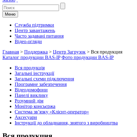
Меню
Служба підтримки
Центр завантажень
Часто задавані питання
Відео-огляди
Главная
>
Поддержка
>
Центр Загрузок
>
Вся продукция
Каталог продукции BAS-IP
Фото продукции BAS-IP
Вся продукція
Загальні інструкції
Загальні схеми підключення
Програмне забезпечення
Відеодомофони
Панелі виклику
Розумний дім
Монітор консьєржа
Система зв’язку «Клієнт-оператор»
Аксесуари
Інструкції до обладнання, знятого з виробництва
Вся продукция