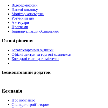
Відеодомофони
Панелі виклику
Монітор консьєржа
Розумний дім
Аксесуари
Програми
Індивідуалізація обладнання
Готові рішення
Багатоквартирні будинки
Офісні центри та торгові комплекси
Котеджні селища та містечка
Безкоштовний додаток
Компанія
Про компанію
Стань дистриб'ютором