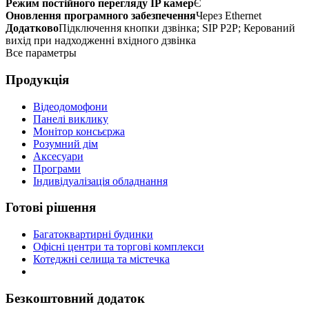
Режим постійного перегляду IP камер
Є
Оновлення програмного забезпечення
Через Ethernet
Додатково
Підключення кнопки дзвінка; SIP P2P; Керований
вихід при надходженні вхідного дзвінка
Все параметры
Продукція
Відеодомофони
Панелі виклику
Монітор консьєржа
Розумний дім
Аксесуари
Програми
Індивідуалізація обладнання
Готові рішення
Багатоквартирні будинки
Офісні центри та торгові комплекси
Котеджні селища та містечка
Безкоштовний додаток