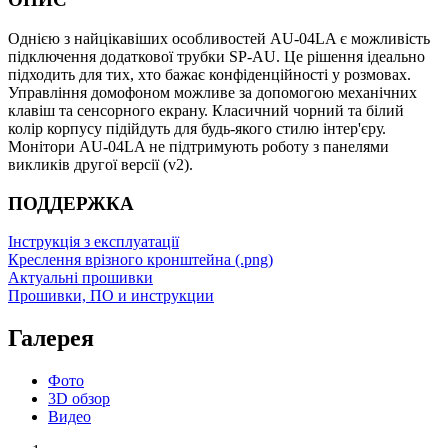
Однією з найцікавіших особливостей АU-04LA є можливість
підключення додаткової трубки SP-AU. Це рішення ідеально
підходить для тих, хто бажає конфіденційності у розмовах.
Управління домофоном можливе за допомогою механічних
клавіш та сенсорного екрану. Класичний чорний та білий
колір корпусу підійдуть для будь-якого стилю інтер'єру.
Монітори AU-04LA не підтримують роботу з панелями
викликів другої версії (v2).
ПОДДЕРЖКА
Інструкція з експлуатації
Креслення врізного кронштейна (.png)
Актуальні прошивки
Прошивки, ПО и инструкции
Галерея
Фото
3D обзор
Видео