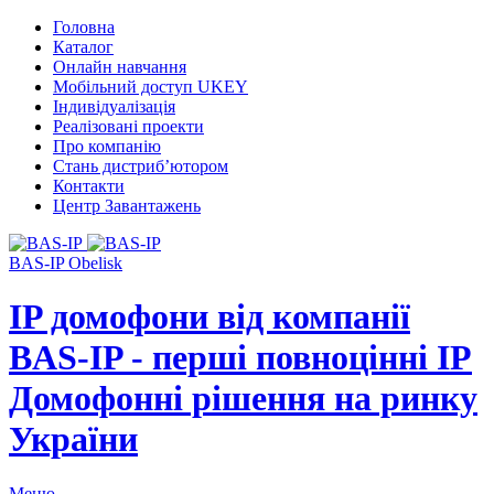
Головна
Каталог
Онлайн навчання
Мобільний доступ UKEY
Індивідуалізація
Реалізовані проекти
Про компанію
Стань дистриб’ютором
Контакти
Центр Завантажень
BAS-IP Obelisk
IP домофони від компанії
BAS-IP - перші повноцінні IP
Домофонні рішення на ринку
України
Меню