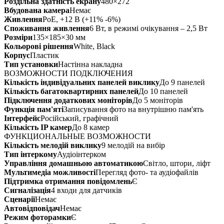
Роздільна здатність екрану
480×272
Вбудована камера
Немає
Живлення
PoE, +12 В (+11% -6%)
Споживання живлення
6 Вт, в режимі очікування – 2,5 Вт
Розміри
135×185×30 мм
Кольорові рішення
White, Black
Корпус
Пластик
Тип установки
Настінна накладна
ВОЗМОЖНОСТИ ПОДКЛЮЧЕНИЯ
Кількість індивідуальних панелей виклику
До 9 панелей
Кількість багатоквартирних панелей
До 10 панелей
Підключення додаткових моніторів
До 5 моніторів
Функція пам'яті
Записування фото на внутрішню пам'ять
Інтерфейс
Російський, графічний
Кількість IP камер
До 8 камер
ФУНКЦИОНАЛЬНЫЕ ВОЗМОЖНОСТИ
Кількість мелодій виклику
9 мелодій на вибір
Тип інтеркому
Аудіоінтерком
Управління домашньою автоматикою
Світло, штори, ліфт
Мультимедіа можливості
Перегляд фото- та аудіофайлів
Підтримка отримання повідомлень
Є
Сигналізація
4 входи для датчиків
Сценарії
Немає
Автовідповідач
Немає
Режим фоторамки
Є