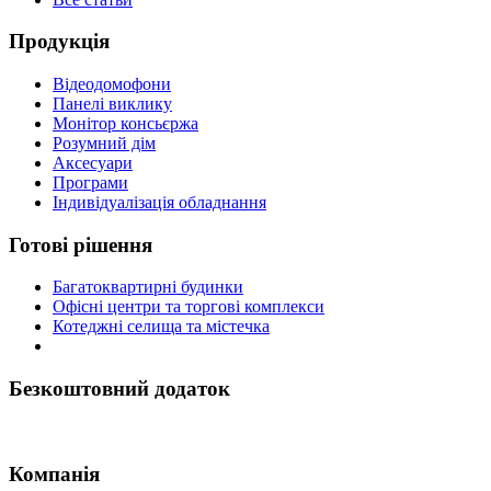
Продукція
Відеодомофони
Панелі виклику
Монітор консьєржа
Розумний дім
Аксесуари
Програми
Індивідуалізація обладнання
Готові рішення
Багатоквартирні будинки
Офісні центри та торгові комплекси
Котеджні селища та містечка
Безкоштовний додаток
Компанія