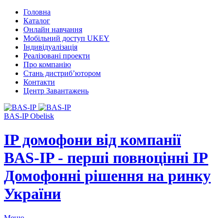
Головна
Каталог
Онлайн навчання
Мобільний доступ UKEY
Індивідуалізація
Реалізовані проекти
Про компанію
Стань дистриб’ютором
Контакти
Центр Завантажень
BAS-IP Obelisk
IP домофони від компанії
BAS-IP - перші повноцінні IP
Домофонні рішення на ринку
України
Меню