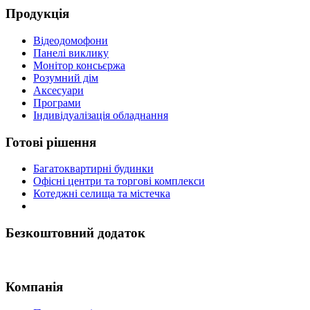
Продукція
Відеодомофони
Панелі виклику
Монітор консьєржа
Розумний дім
Аксесуари
Програми
Індивідуалізація обладнання
Готові рішення
Багатоквартирні будинки
Офісні центри та торгові комплекси
Котеджні селища та містечка
Безкоштовний додаток
Компанія