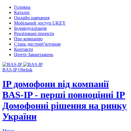
Головна
Каталог
Онлайн навчання
Мобільний доступ UKEY
Індивідуалізація
Реалізовані проекти
Про компанію
Стань дистриб’ютором
Контакти
Центр Завантажень
BAS-IP Obelisk
IP домофони від компанії
BAS-IP - перші повноцінні IP
Домофонні рішення на ринку
України
Меню