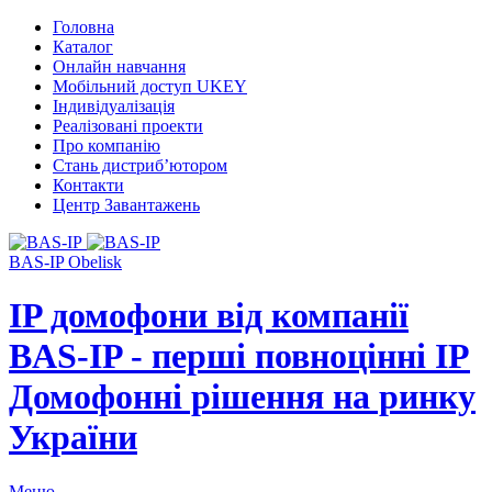
Головна
Каталог
Онлайн навчання
Мобільний доступ UKEY
Індивідуалізація
Реалізовані проекти
Про компанію
Стань дистриб’ютором
Контакти
Центр Завантажень
BAS-IP Obelisk
IP домофони від компанії
BAS-IP - перші повноцінні IP
Домофонні рішення на ринку
України
Меню