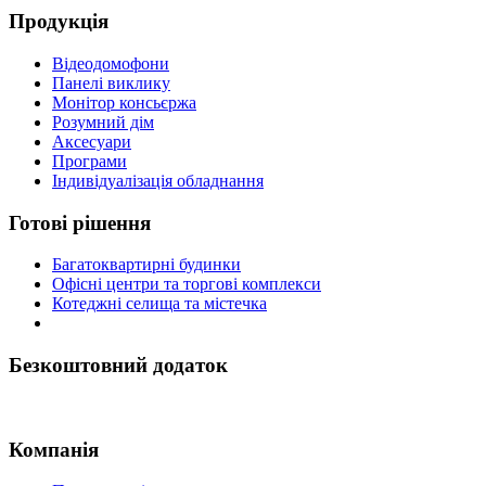
Продукція
Відеодомофони
Панелі виклику
Монітор консьєржа
Розумний дім
Аксесуари
Програми
Індивідуалізація обладнання
Готові рішення
Багатоквартирні будинки
Офісні центри та торгові комплекси
Котеджні селища та містечка
Безкоштовний додаток
Компанія