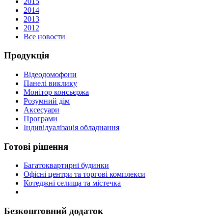
2015
2014
2013
2012
Все новости
Продукція
Відеодомофони
Панелі виклику
Монітор консьєржа
Розумний дім
Аксесуари
Програми
Індивідуалізація обладнання
Готові рішення
Багатоквартирні будинки
Офісні центри та торгові комплекси
Котеджні селища та містечка
Безкоштовний додаток