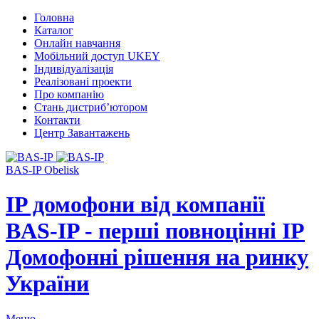
Головна
Каталог
Онлайн навчання
Мобільний доступ UKEY
Індивідуалізація
Реалізовані проекти
Про компанію
Стань дистриб’ютором
Контакти
Центр Завантажень
BAS-IP Obelisk
IP домофони від компанії
BAS-IP - перші повноцінні IP
Домофонні рішення на ринку
України
Меню