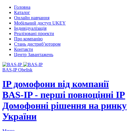
Головна
Каталог
Онлайн навчання
Мобільний доступ UKEY
Індивідуалізація
Реалізовані проекти
Про компанію
Стань дистриб’ютором
Контакти
Центр Завантажень
BAS-IP Obelisk
IP домофони від компанії
BAS-IP - перші повноцінні IP
Домофонні рішення на ринку
України
Меню