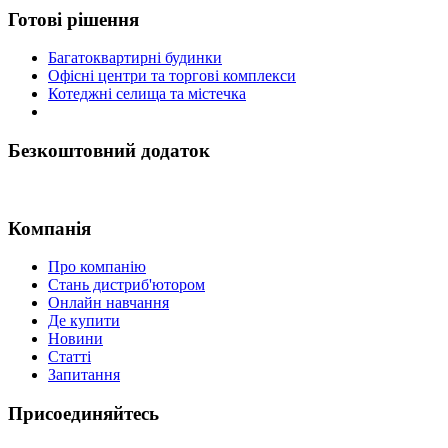
Готові рішення
Багатоквартирні будинки
Офісні центри та торгові комплекси
Котеджні селища та містечка
Безкоштовний додаток
Компанія
Про компанію
Стань дистриб'ютором
Онлайн навчання
Де купити
Новини
Статті
Запитання
Присоединяйтесь