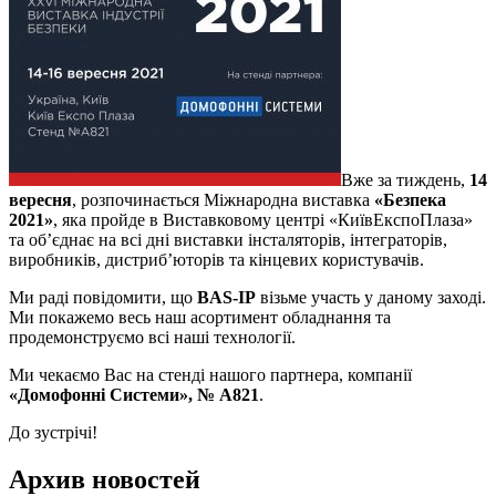
Вже за тиждень,
14
вересня
, розпочинається Міжнародна виставка
«Безпека
2021»
, яка пройде в Виставковому центрі «КиївЕкспоПлаза»
та об’єднає на всі дні виставки інсталяторів, інтеграторів,
виробників, дистриб’юторів та кінцевих користувачів.
Ми раді повідомити, що
BAS-IP
візьме участь у даному заході.
Ми покажемо весь наш асортимент обладнання та
продемонструємо всі наші технології.
Ми чекаємо Вас на стенді нашого партнера, компанії
«Домофонні Системи», № А821
.
До зустрічі!
Архив новостей