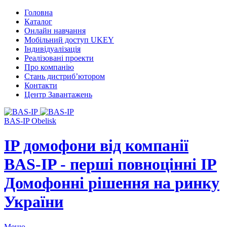
Головна
Каталог
Онлайн навчання
Мобільний доступ UKEY
Індивідуалізація
Реалізовані проекти
Про компанію
Стань дистриб’ютором
Контакти
Центр Завантажень
BAS-IP Obelisk
IP домофони від компанії
BAS-IP - перші повноцінні IP
Домофонні рішення на ринку
України
Меню