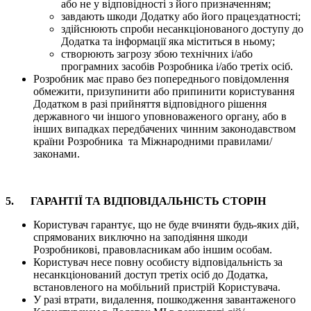
або не у відповідності з його призначенням;
завдають шкоди Додатку або його працездатності;
здійснюють спроби несанкціонованого доступу до
Додатка та інформації яка міститься в ньому;
створюють загрозу збою технічних і/або
програмних засобів Розробника і/або третіх осіб.
Розробник має право без попереднього повідомлення
обмежити, призупинити або припинити користування
Додатком в разі прийняття відповідного рішення
державного чи іншого уповноваженого органу, або в
інших випадках передбачених чинним законодавством
країни Розробника та Міжнародними правилами/
законами.
5. ГАРАНТІЇ ТА ВІДПОВІДАЛЬНІСТЬ СТОРІН
Користувач гарантує, що не буде вчиняти будь-яких дій,
спрямованих виключно на заподіяння шкоди
Розробникові, правовласникам або іншим особам.
Користувач несе повну особисту відповідальність за
несанкціонований доступ третіх осіб до Додатка,
встановленого на мобільний пристрій Користувача.
У разі втрати, видалення, пошкодження завантаженого