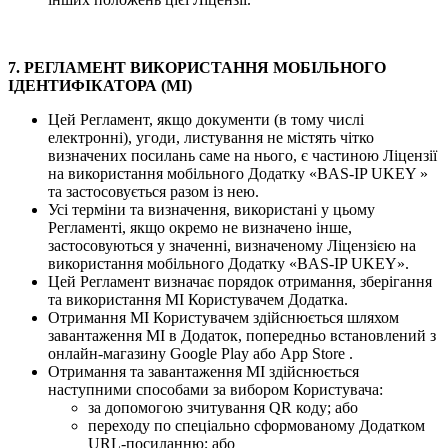
7. РЕГЛАМЕНТ ВИКОРИСТАННЯ МОБІЛЬНОГО
ІДЕНТИФІКАТОРА (МІ)
Цей Регламент, якщо документи (в тому числі
електронні), угоди, листування не містять чітко
визначених посилань саме на нього, є частиною Ліцензії
на використання мобільного Додатку «BAS-IP UKEY »
та застосовується разом із нею.
Усі терміни та визначення, використані у цьому
Регламенті, якщо окремо не визначено інше,
застосовуються у значенні, визначеному Ліцензією на
використання мобільного Додатку «BAS-IP UKEY».
Цей Регламент визначає порядок отримання, зберігання
та використання МІ Користувачем Додатка.
Отримання МІ Користувачем здійснюється шляхом
завантаження МІ в Додаток, попередньо встановлений з
онлайн-магазину Google Play або App Store .
Отримання та завантаження МІ здійснюється
наступними способами за вибором Користувача:
за допомогою зчитування QR коду; або
переходу по спеціально сформованому Додатком
URL-посиланню; або