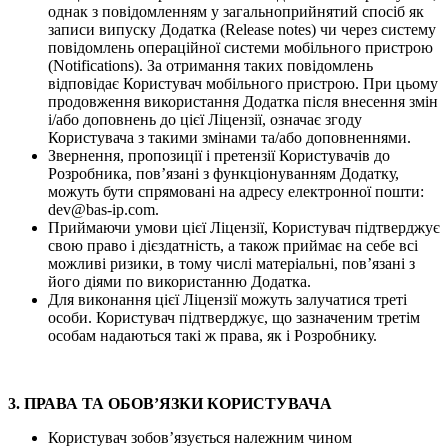
однак з повідомленням у загальноприйнятий спосіб як
записи випуску Додатка (Release notes) чи через систему
повідомлень операційної системи мобільного пристрою
(Notifications). За отримання таких повідомлень
відповідає Користувач мобільного пристрою. При цьому
продовження використання Додатка після внесення змін
і/або доповнень до цієї Ліцензії, означає згоду
Користувача з такими змінами та/або доповненнями.
Звернення, пропозиції і претензії Користувачів до
Розробника, пов’язані з функціонуванням Додатку,
можуть бути спрямовані на адресу електронної пошти:
dev@bas-ip.com
.
Приймаючи умови цієї Ліцензії, Користувач підтверджує
свою право і дієздатність, а також приймає на себе всі
можливі ризики, в тому числі матеріальні, пов’язані з
його діями по використанню Додатка.
Для виконання цієї Ліцензії можуть залучатися треті
особи. Користувач підтверджує, що зазначеним третім
особам надаються такі ж права, як і Розробнику.
3. ПРАВА ТА ОБОВ’ЯЗКИ КОРИСТУВАЧА
Користувач зобов’язується належним чином