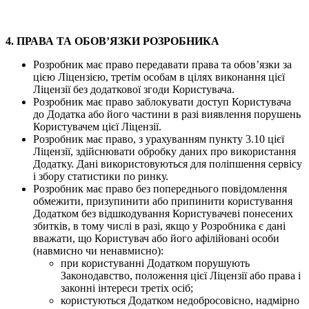
4. ПРАВА ТА ОБОВ’ЯЗКИ РОЗРОБНИКА
Розробник має право передавати права та обов’язки за
цією Ліцензією, третім особам в цілях виконання цієї
Ліцензії без додаткової згоди Користувача.
Розробник має право заблокувати доступ Користувача
до Додатка або його частини в разі виявлення порушень
Користувачем цієї Ліцензії.
Розробник має право, з урахуванням пункту 3.10 цієї
Ліцензії, здійснювати обробку даних про використання
Додатку. Дані використовуються для поліпшення сервісу
і збору статистики по ринку.
Розробник має право без попереднього повідомлення
обмежити, призупинити або припинити користування
Додатком без відшкодування Користувачеві понесених
збитків, в тому числі в разі, якщо у Розробника є дані
вважати, що Користувач або його афілійовані особи
(навмисно чи ненавмисно):
при користуванні Додатком порушують
Законодавство, положення цієї Ліцензії або права і
законні інтереси третіх осіб;
користуються Додатком недобросовісно, надмірно