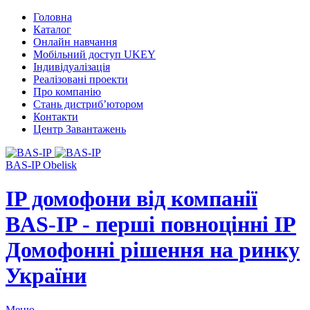
Головна
Каталог
Онлайн навчання
Мобільний доступ UKEY
Індивідуалізація
Реалізовані проекти
Про компанію
Стань дистриб’ютором
Контакти
Центр Завантажень
BAS-IP Obelisk
IP домофони від компанії
BAS-IP - перші повноцінні IP
Домофонні рішення на ринку
України
Меню