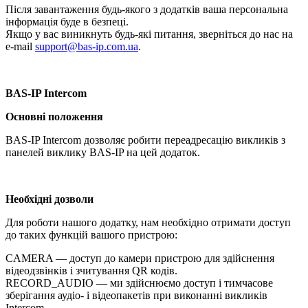
Після завантаження будь-якого з додатків ваша персональна
інформація буде в безпеці.
Якщо у вас виникнуть будь-які питання, зверніться до нас на
e-mail
support@bas-ip.com.ua
.
BAS-IP Intercom
Основні положення
BAS-IP Intercom дозволяє робити переадресацію викликів з
панелей виклику BAS-IP на цей додаток.
Необхідні дозволи
Для роботи нашого додатку, нам необхідно отримати доступ
до таких функцій вашого пристрою:
CAMERA — доступ до камери пристрою для здійснення
відеодзвінків і зчитування QR кодів.
RECORD_AUDIO — ми здійснюємо доступ і тимчасове
зберігання аудіо- і відеопакетів при виконанні викликів
Intercom,