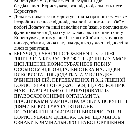
Користувачем в Додаток МІ в результаті дій/
бездіяльності Користувача, всю відповідальність несе
Користувач.
Додаток надається в користування за принципом «як є».
Розробник не несе відповідальності за помилки, збої у
роботі Додатку та інші недоліки пов’язані з порушенням
функціювання в Додатку та їх наслідки які виникли у
Користувача, в тому числі: реальний збиток, упущену
вигоду, збитки, моральну шкоду, шкоду честі, гідності та
ділової репутації.
БЕРУЧИ ДО УВАГИ ПОЛОЖЕННЯ П.3.12 ЦІЄЇ
ЛІЦЕНЗІЇ ТА БЕЗ ЗАСТЕРЕЖЕНЬ ДО ІНШИХ УМОВ
ЦІЄЇ ЛІЦЕНЗІЇ, КОРИСТУВАЧ НЕСЕ ПОВНУ
ОСОБИСТУ ВІДПОВІДАЛЬНІСТЬ ЗА НАСЛІДКИ
ВИКОРИСТАННЯ ДОДАТКА, А У ВИПАДКУ
ВЧИНЕННЯ ДІЙ, ПЕРЕДБАЧЕНИХ П.3.12 ЛІЦЕНЗІЇ
КОРИСТУВАЧ ПОГОДЖУЄТЬСЯ, ЩО РОЗРОБНИК
МАЄ ПРАВО ВІЛЬНО СПІВПРАЦЮВАТИ ІЗ
ПРАВООХОРОННИМИ ОРГАНАМИ ТА
ВЛАСНИКАМИ МАЙНА, ПРАВА ЯКИХ ПОРУШЕНІ
ДІЯМИ КОРИСТУВАЧА, ІЗ ПИТАНЬ
ВСТАНОВЛЕННЯ ОБСТАВИН ВИКОРИСТАННЯ
КОРИСТУВАЧЕМ ДОДАТКА ТА МІ, ЩО МАЮТЬ
ОЗНАКИ КРИМІНАЛЬНОГО ПРАВОПОРУШЕННЯ.