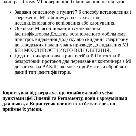
один раз, і тому МІ поверненню і відновленню не підлягає.
Завдяки описаному в пункті 7.6 способу встановлення і
збереження МІ забезпечується захист від
несанкціонованого копіювання або клонування.
Оскільки МІ асоційований із унікальним
ідентифікатором Додатку, встановленого мобільному
пристрої, видалення Додатку або скидання смартфону
до заводських налаштувань призведе до видалення МІ
БЕЗ МОЖЛИВОСТІ ЙОГО ВІДНОВЛЕННЯ.
Додаток використовує криптостійкий і імітостікий
бездротовий протокол для передавання контейнера з МІ
до зчитувача BAS-IP, що може приймати та обробляти
даний тип ідентифікаторів.
Користувач підтверджує, що ознайомлений з усіма
пунктами цієї Ліцензії та Регламенту, вони є зрозумілими
для нього, а Користувач повністю та беззастережно
приймає їх умови.