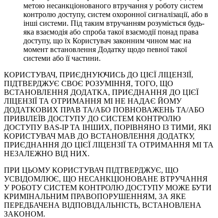
метою несанкціонованого втручання у роботу систем
контролю доступу, систем охоронної сигналізації, або в
інші системи. Під таким втручанням розуміється будь-
яка взаємодія або спроба такої взаємодії понад права
доступу, що їх Користувач законним чином має на
момент встановлення Додатку щодо певної такої
системи або її частини.
КОРИСТУВАЧ, ПРИЄДНУЮЧИСЬ ДО ЦІЄЇ ЛІЦЕНЗІЇ,
ПІДТВЕРДЖУЄ СВОЄ РОЗУМІННЯ, ТОГО, ЩО
ВСТАНОВЛЕННЯ ДОДАТКА, ПРИЄДНАННЯ ДО ЦІЄЇ
ЛІЦЕНЗІЇ ТА ОТРИМАННЯ МІ НЕ НАДАЄ ЙОМУ
ДОДАТКОВИХ ПРАВ ТА/АБО ПОВНОВАЖЕНЬ ТА/АБО
ПРИВІЛЕЇВ ДОСТУПУ ДО СИСТЕМ КОНТРОЛЮ
ДОСТУПУ BAS-IP ТА ІНШИХ, ПОРІВНЯНО ІЗ ТИМИ, ЯКІ
КОРИСТУВАЧ МАВ ДО ВСТАНОВЛЕННЯ ДОДАТКУ,
ПРИЄДНАННЯ ДО ЦІЄЇ ЛІЦЕНЗІЇ ТА ОТРИМАННЯ МІ ТА
НЕЗАЛЕЖНО ВІД НИХ.
ПРИ ЦЬОМУ КОРИСТУВАЧ ПІДТВЕРДЖУЄ, ЩО
УСВІДОМЛЮЄ, ЩО НЕСАНКЦІОНОВАНЕ ВТРУЧАННЯ
У РОБОТУ СИСТЕМ КОНТРОЛЮ ДОСТУПУ МОЖЕ БУТИ
КРИМІНАЛЬНИМ ПРАВОПОРУШЕННЯМ, ЗА ЯКЕ
ПЕРЕДБАЧЕНА ВІДПОВІДАЛЬНІСТЬ, ВСТАНОВЛЕНА
ЗАКОНОМ.