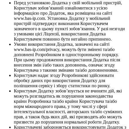
Перед установкою Додатка у свій мобільний пристрій,
Користувач зобов’язаний ознайомитися з усією
інформацією про Додаток, яка розміщена на сайті
www.bas-ip.com. Установка Додатку у мобільний
пристрій підтверджує виконання Користувачем
зазначеного в цьому пункті зобов’язання. У разі незгоди
з умовами цієї Ліцензії, використання Додатка
Користувачем повинно бути негайно припинено.
Умови використання Додатка, зазначені на сайті
www.bas-ip.com/privacy, можуть бути змінені та/або
доповнені Розробником в односторонньому порядку.
При цьому продовження використання Додатка після
внесення змін і/або таких доповнень, означає згоду
Користувача з такими змінами та/або доповненнями.
Користувач надає згоду Розробникові здійснювати
обробку даних про використання Додатку для
поліпшення сервісу і збору статистики по ринку.
Користувач Додатку зобов’язується не вчиняти дій, які
можуть розглядатись як порушення законодавства
країни Розробника та/або країни Користувача та/або
норм міжнародного права, у тому числі у сфері
інтелектуальної власності, авторських та/або суміжних
прав, а також будь яких дій, які призводять або можуть
призвести до порушення нормальної роботи Додатку.
Користувачеві забороняється використовувати Додаток з