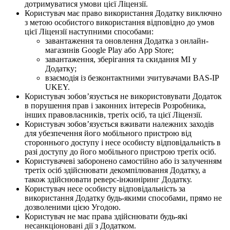
дотримуватися умови цієї Ліцензії.
Користувач має право використання Додатку виключно
з метою особистого використання відповідно до умов
цієї Ліцензії наступними способами:
завантаження та оновлення Додатка з онлайн-
магазинів Google Play або App Store;
завантаження, зберігання та скидання МІ у
Додатку;
взаємодія із безконтактними зчитувачами BAS-IP
UKEY.
Користувач зобов’язується не використовувати Додаток
в порушення прав і законних інтересів Розробника,
інших правовласників, третіх осіб, та цієї Ліцензії.
Користувач зобов’язується вживати належних заходів
для убезпечення його мобільного пристрою від
стороннього доступу і несе особисту відповідальність в
разі доступу до його мобільного пристрою третіх осіб.
Користувачеві заборонено самостійно або із залученням
третіх осіб здійснювати декомпілювання Додатку, а
також здійснювати реверс-інжиніринг Додатку.
Користувач несе особисту відповідальність за
використання Додатку будь-якими способами, прямо не
дозволеними цією Угодою.
Користувач не має права здійснювати будь-які
несанкціоновані дії з Додатком.