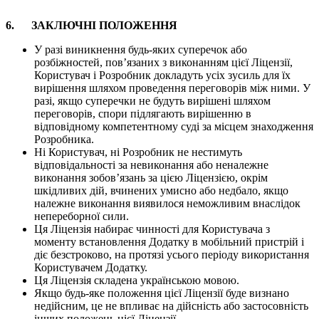
6. ЗАКЛЮЧНІ ПОЛОЖЕННЯ
У разі виникнення будь-яких суперечок або
розбіжностей, пов’язаних з виконанням цієї Ліцензії,
Користувач і Розробник докладуть усіх зусиль для їх
вирішення шляхом проведення переговорів між ними. У
разі, якщо суперечки не будуть вирішені шляхом
переговорів, спори підлягають вирішенню в
відповідному компетентному суді за місцем знаходження
Розробника.
Ні Користувач, ні Розробник не нестимуть
відповідальності за невиконання або неналежне
виконання зобов’язань за цією Ліцензією, окрім
шкідливих дій, вчинених умисно або недбало, якщо
належне виконання виявилося неможливим внаслідок
непереборної сили.
Ця Ліцензія набирає чинності для Користувача з
моменту встановлення Додатку в мобільний пристрій і
діє безстроково, на протязі усього періоду використання
Користувачем Додатку.
Ця Ліцензія складена українською мовою.
Якщо будь-яке положення цієї Ліцензії буде визнано
недійсним, це не впливає на дійсність або застосовність
інших положень цієї Ліцензії.