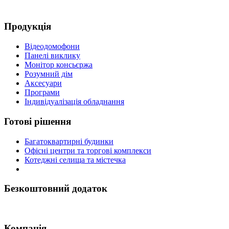
Продукція
Відеодомофони
Панелі виклику
Монітор консьєржа
Розумний дім
Аксесуари
Програми
Індивідуалізація обладнання
Готові рішення
Багатоквартирні будинки
Офісні центри та торгові комплекси
Котеджні селища та містечка
Безкоштовний додаток
Компанія