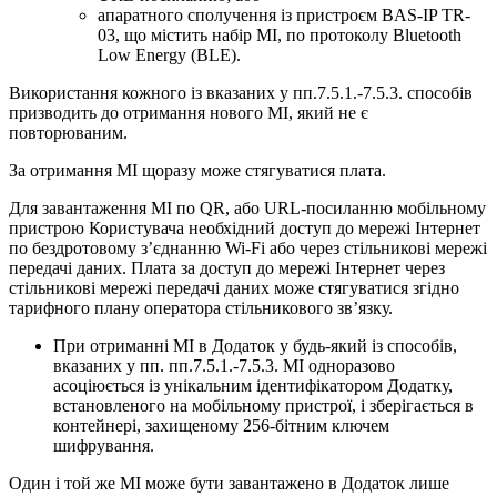
апаратного сполучення із пристроєм BAS-IP TR-
03, що містить набір МІ, по протоколу Bluetooth
Low Energy (BLE).
Використання кожного із вказаних у пп.7.5.1.-7.5.3. способів
призводить до отримання нового МІ, який не є
повторюваним.
За отримання МІ щоразу може стягуватися плата.
Для завантаження МІ по QR, або URL-посиланню мобільному
пристрою Користувача необхідний доступ до мережі Інтернет
по бездротовому з’єднанню Wi-Fi або через стільникові мережі
передачі даних. Плата за доступ до мережі Інтернет через
стільникові мережі передачі даних може стягуватися згідно
тарифного плану оператора стільникового зв’язку.
При отриманні МІ в Додаток у будь-який із способів,
вказаних у пп. пп.7.5.1.-7.5.3. МІ одноразово
асоціюється із унікальним ідентифікатором Додатку,
встановленого на мобільному пристрої, і зберігається в
контейнері, захищеному 256-бітним ключем
шифрування.
Один і той же МІ може бути завантажено в Додаток лише