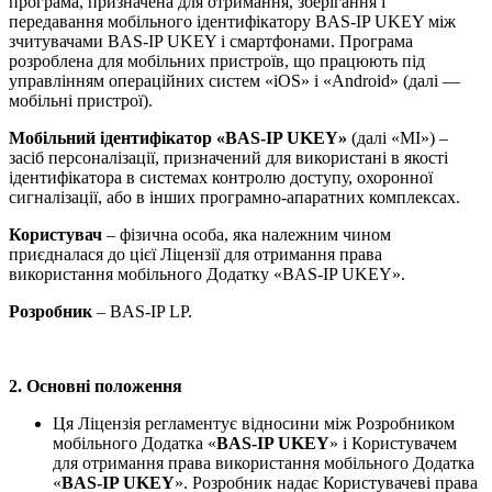
програма, призначена для отримання, зберігання і
передавання мобільного ідентифікатору BAS-IP UKEY між
зчитувачами BAS-IP UKEY і смартфонами. Програма
розроблена для мобільних пристроїв, що працюють під
управлінням операційних систем «iOS» і «Android» (далі —
мобільні пристрої).
Мобільний ідентифікатор «
BAS-
IP
UKEY»
(далі «МІ») –
засіб персоналізації, призначений для використані в якості
ідентифікатора в системах контролю доступу, охоронної
сигналізації, або в інших програмно-апаратних комплексах.
Користувач
– фізична особа, яка належним чином
приєдналася до цієї Ліцензії для отримання права
використання мобільного Додатку «BAS-IP UKEY».
Розробник
– BAS-IP LP.
2. Основні положення
Ця Ліцензія регламентує відносини між Розробником
мобільного Додатка «
BAS-
IP
UKEY
» і Користувачем
для отримання права використання мобільного Додатка
«
BAS-
IP
UKEY
». Розробник надає Користувачеві права