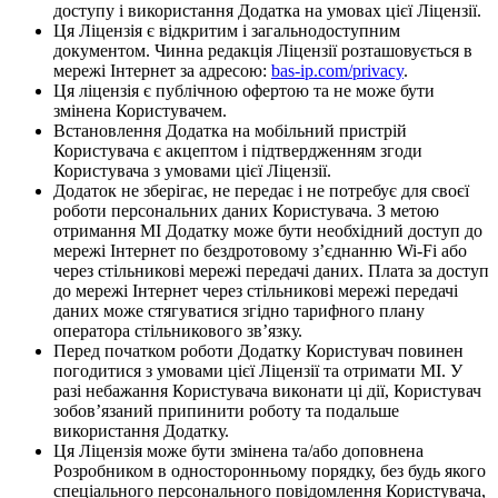
доступу і використання Додатка на умовах цієї Ліцензії.
Ця Ліцензія є відкритим і загальнодоступним
документом. Чинна редакція Ліцензії розташовується в
мережі Інтернет за адресою:
bas-ip.com/privacy
.
Ця ліцензія є публічною офертою та не може бути
змінена Користувачем.
Встановлення Додатка на мобільний пристрій
Користувача є акцептом і підтвердженням згоди
Користувача з умовами цієї Ліцензії.
Додаток не зберігає, не передає і не потребує для своєї
роботи персональних даних Користувача. З метою
отримання МІ Додатку може бути необхідний доступ до
мережі Інтернет по бездротовому з’єднанню Wi-Fi або
через стільникові мережі передачі даних. Плата за доступ
до мережі Інтернет через стільникові мережі передачі
даних може стягуватися згідно тарифного плану
оператора стільникового зв’язку.
Перед початком роботи Додатку Користувач повинен
погодитися з умовами цієї Ліцензії та отримати МІ. У
разі небажання Користувача виконати ці дії, Користувач
зобов’язаний припинити роботу та подальше
використання Додатку.
Ця Ліцензія може бути змінена та/або доповнена
Розробником в односторонньому порядку, без будь якого
спеціального персонального повідомлення Користувача,