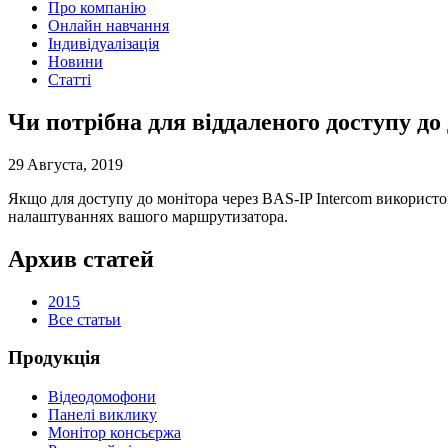
Про компанію
Онлайн навчання
Індивідуалізація
Новини
Статті
Чи потрібна для віддаленого доступу до
29 Aвгуста, 2019
Якщо для доступу до монітора через BAS-IP Intercom використов
налаштуваннях вашого маршрутизатора.
Архив статей
2015
Все статьи
Продукція
Відеодомофони
Панелі виклику
Монітор консьєржа