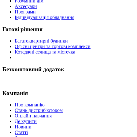
Розумний дім
Аксесуари
Програми
Індивідуалізація обладнання
Готові рішення
Багатоквартирні будинки
Офісні центри та торгові комплекси
Котеджні селища та містечка
Безкоштовний додаток
Компанія
Про компанію
Стань дистриб'ютором
Онлайн навчання
Де купити
Новини
Статті