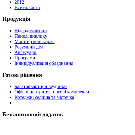
2012
Все новости
Продукція
Відеодомофони
Панелі виклику
Монітор консьєржа
Розумний дім
Аксесуари
Програми
Індивідуалізація обладнання
Готові рішення
Багатоквартирні будинки
Офісні центри та торгові комплекси
Котеджні селища та містечка
Безкоштовний додаток