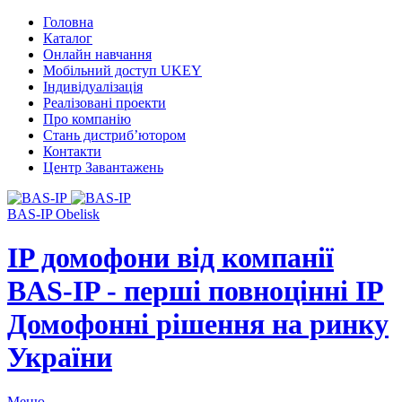
Головна
Каталог
Онлайн навчання
Мобільний доступ UKEY
Індивідуалізація
Реалізовані проекти
Про компанію
Стань дистриб’ютором
Контакти
Центр Завантажень
BAS-IP Obelisk
IP домофони від компанії
BAS-IP - перші повноцінні IP
Домофонні рішення на ринку
України
Меню