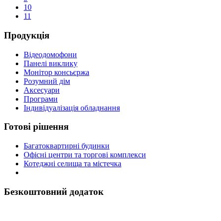
10
11
Продукція
Відеодомофони
Панелі виклику
Монітор консьєржа
Розумний дім
Аксесуари
Програми
Індивідуалізація обладнання
Готові рішення
Багатоквартирні будинки
Офісні центри та торгові комплекси
Котеджні селища та містечка
Безкоштовний додаток