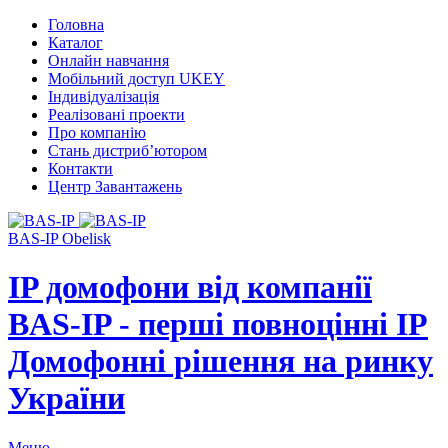
Головна
Каталог
Онлайн навчання
Мобільний доступ UKEY
Індивідуалізація
Реалізовані проекти
Про компанію
Стань дистриб’ютором
Контакти
Центр Завантажень
BAS-IP Obelisk
IP домофони від компанії
BAS-IP - перші повноцінні IP
Домофонні рішення на ринку
України
Меню