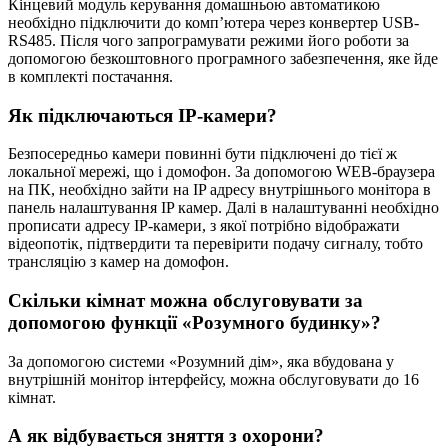
Кінцевий модуль керування домашньою автоматикою
необхідно підключити до комп’ютера через конвертер USB-
RS485. Після чого запрограмувати режими його роботи за
допомогою безкоштовного програмного забезпечення, яке йде
в комплекті постачання.
Як підключаються IP-камери?
Безпосередньо камери повинні бути підключені до тієї ж
локальної мережі, що і домофон. За допомогою WEB-браузера
на ПК, необхідно зайти на IP адресу внутрішнього монітора в
панель налаштування IP камер. Далі в налаштуванні необхідно
прописати адресу IP-камери, з якої потрібно відображати
відеопотік, підтвердити та перевірити подачу сигналу, тобто
трансляцію з камер на домофон.
Скільки кімнат можна обслуговувати за
допомогою функції «Розумного будинку»?
За допомогою системи «Розумний дім», яка вбудована у
внутрішній монітор інтерфейсу, можна обслуговувати до 16
кімнат.
А як відбувається зняття з охорони?