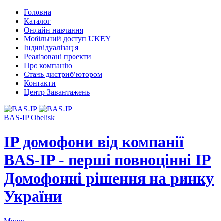
Головна
Каталог
Онлайн навчання
Мобільний доступ UKEY
Індивідуалізація
Реалізовані проекти
Про компанію
Стань дистриб’ютором
Контакти
Центр Завантажень
BAS-IP Obelisk
IP домофони від компанії
BAS-IP - перші повноцінні IP
Домофонні рішення на ринку
України
Меню