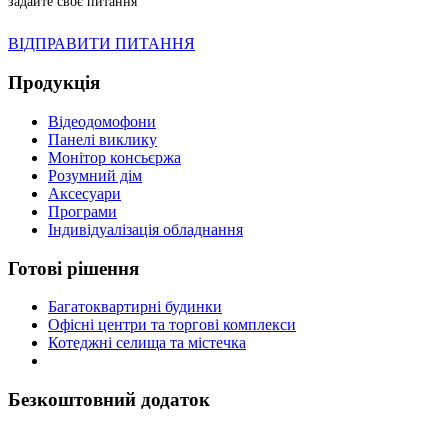
задайте своє питання
ВІДПРАВИТИ ПИТАННЯ
Продукція
Відеодомофони
Панелі виклику
Монітор консьєржа
Розумний дім
Аксесуари
Програми
Індивідуалізація обладнання
Готові рішення
Багатоквартирні будинки
Офісні центри та торгові комплекси
Котеджні селища та містечка
Безкоштовний додаток