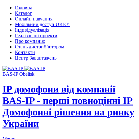
Головна
Каталог
Онлайн навчання
Мобільний доступ UKEY
Індивідуалізація
Реалізовані проекти
Про компанію
Стань дистриб’ютором
Контакти
Центр Завантажень
BAS-IP Obelisk
IP домофони від компанії
BAS-IP - перші повноцінні IP
Домофонні рішення на ринку
України
Меню