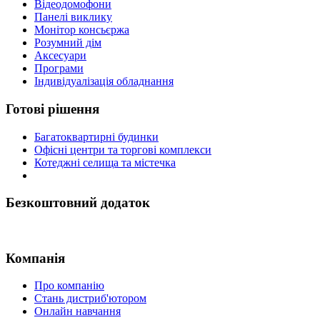
Відеодомофони
Панелі виклику
Монітор консьєржа
Розумний дім
Аксесуари
Програми
Індивідуалізація обладнання
Готові рішення
Багатоквартирні будинки
Офісні центри та торгові комплекси
Котеджні селища та містечка
Безкоштовний додаток
Компанія
Про компанію
Стань дистриб'ютором
Онлайн навчання