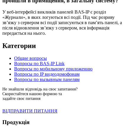
пройшли в приміщення, в загальну систему?
У веб-інтерфейсі викликів панелей BAS-IP є розділ
«Журнали», в яких логуються всі події. Під час розриву
зв’язку з сервером всі події записуються в пам’ять панелі, а
після відновлення зв’язку з сервером, вся інформація
передається на нього.
Категории
Общие вопросы
Вопросы по BAS-IP Link
Вопросы по мобильному приложению
Вопросы по IP видеодомофонам
Вопросы по вызывным панелям
Не знайшли відповідь на своє запитання?
Скористайтеся нашою формою та
задайте своє питання
ВІДПРАВИТИ ПИТАННЯ
Продукція